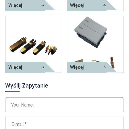
Więcej
Więcej
Jednorazowe gniazdo telefoniczne i ...
Mosiężna szpilka do zaciskania
Więcej
Więcej
Mosiężna górna wtyczka wtykowa
Tłoczenie precyzyjnej części
Wyślij Zapytanie