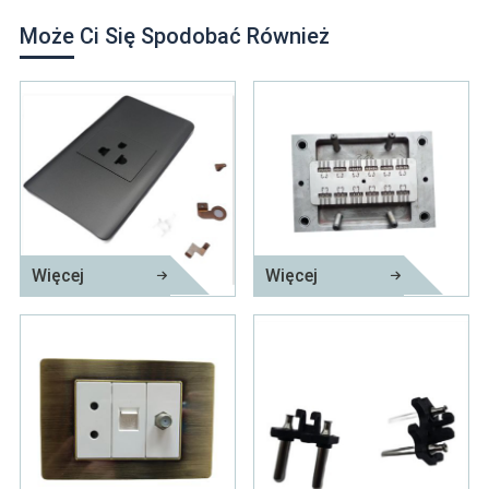
Może Ci Się Spodobać Również
Więcej
Więcej
Część gniazda
Uchwyt z formą wtryskową do gwintów