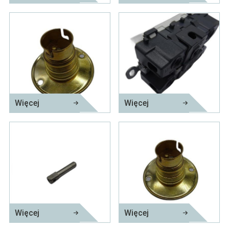
Elementy elektryczne z miedzi
Mosiężna szpilka do zaciskania
Więcej
Więcej
Trzpień z mosiądzu
Złącza zaciskowe z mosiądzu PCB
Więcej
Więcej